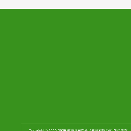
网站首页
产品中心
关于我们
辣子鸡
400-18
产品中心
调味酱料
新闻动态
鲟龙鱼
邮箱：kf#shunh
基地展示
招贤纳士
招商加盟
在线留言
Copyright © 2020-2029 云南龙布瑞食品科技有限公司 版权所有