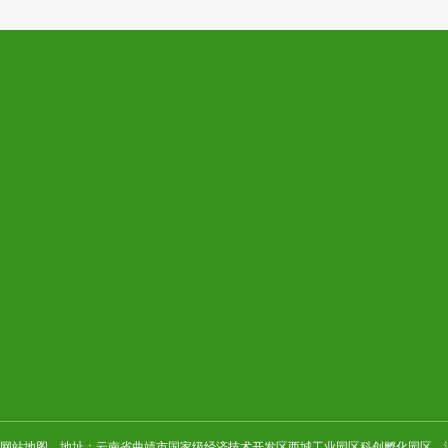
5-5929
uayan.cn(把#换成@)
网站地图
地址：云南省曲靖市国家级经济技术开发区西城工业园区科创孵化园区