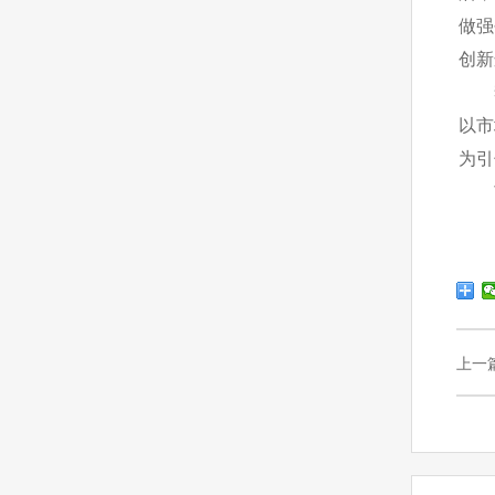
做强
创新
李
以市
为引
市
上一