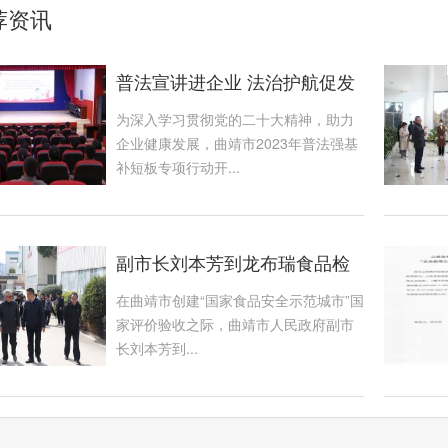
荐资讯
普法宣讲进企业 法治护航促发
展
为深入学习贯彻党的二十大精神，助力
企业健康发展，曲靖市2023年普法强基
补短板专项行动开...
副市长刘本芳到龙布瑞食品检
查指导工作
在曲靖市创建“国家食品安全示范城市”国
家评价验收之际，曲靖市人民政府副市
长刘本芳到...