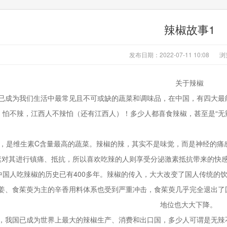
辣椒故事1
发布日期：2022-07-11 10:08
浏
关于辣椒
已成为我们生活中最常见且不可或缺的蔬菜和调味品，在中国，有四大最
怕不辣，江西人不辣怕（还有江西人）！多少人都喜食辣椒，甚至是“无
，是维生素C含量最高的蔬菜。辣椒的辣，其实不是味觉，而是神经的痛
素对其进行镇痛、抵抗，所以喜欢吃辣的人则享受分泌激素抵抗带来的快
中国人吃辣椒的历史已有400多年。辣椒的传入，大大改变了国人传统的
姜、食茱萸为主的辛香用料体系也受到严重冲击，食茱萸几乎完全退出了
地位也大大下降。
，我国已成为世界上最大的辣椒生产、消费和出口国，多少人可谓是无辣