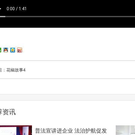
篇：
花椒故事4
荐资讯
普法宣讲进企业 法治护航促发