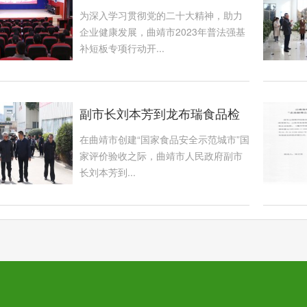
展
为深入学习贯彻党的二十大精神，助力
企业健康发展，曲靖市2023年普法强基
补短板专项行动开...
副市长刘本芳到龙布瑞食品检
查指导工作
在曲靖市创建“国家食品安全示范城市”国
家评价验收之际，曲靖市人民政府副市
长刘本芳到...